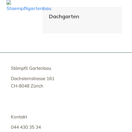
Open
Close
Skip
to
mobile
mobile
Dachgarten
content
menu
menu
Stämpfli Gartenbau
Dachslernstrasse 161
CH-8048 Zürich
Kontakt
044 430 35 34