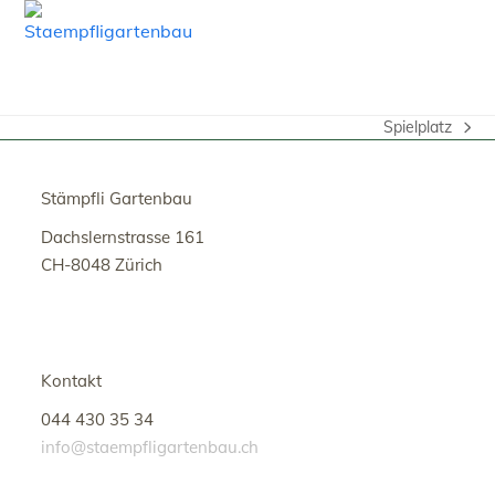
Open
Close
Skip
to
mobile
mobile
content
menu
menu
Spielplatz
Nächster
Beitrag:
Stämpfli Gartenbau
Dachslernstrasse 161
CH-8048 Zürich
Kontakt
044 430 35 34
info@staempfligartenbau.ch