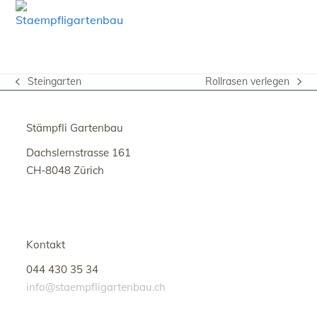
Open
Close
Skip
to
mobile
mobile
content
menu
menu
Steingarten
Rollrasen verlegen
vorheriger
Nächster
Beitrag:
Beitrag:
Stämpfli Gartenbau
Dachslernstrasse 161
CH-8048 Zürich
Kontakt
044 430 35 34
info@staempfligartenbau.ch