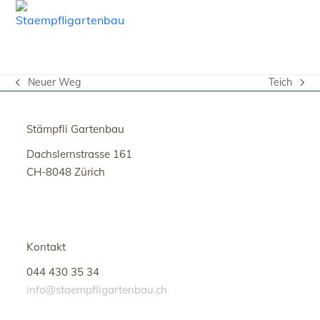
Open
Close
Skip
to
mobile
mobile
content
menu
menu
Neuer Weg
Teich
vorheriger
Nächster
Beitrag:
Beitrag:
Stämpfli Gartenbau
Dachslernstrasse 161
CH-8048 Zürich
Kontakt
044 430 35 34
info@staempfligartenbau.ch