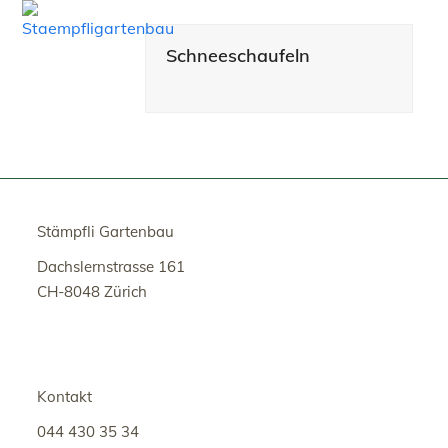
Open
Close
Skip
to
mobile
mobile
Schneeschaufeln
content
menu
menu
Stämpfli Gartenbau
Dachslernstrasse 161
CH-8048 Zürich
Kontakt
044 430 35 34